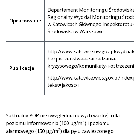
Departament Monitoringu Środowisk
Regionalny Wydział Monitoringu Środ
Opracowanie
w Katowicach Głównego Inspektoratu
Środowiska w Warszawie
http://www.katowice.uw.gov.pl/wydzial
bezpieczenstwa-i-zarzadzania-
kryzysowego/komunikaty-i-ostrzezen
Publikacja
http://www.katowice.wios.gov.pl/index
tekst=jakosc/i
*aktualny POP nie uwzględnia nowych wartości dla
3
poziomu informowania (100 µg/m
) i poziomu
3
alarmowego (150 µg/m
) dla pyłu zawieszonego