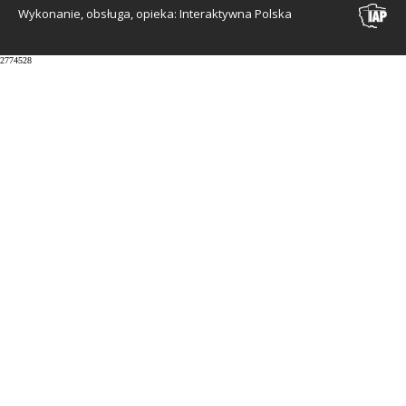
Wykonanie, obsługa, opieka: Interaktywna Polska
2774528