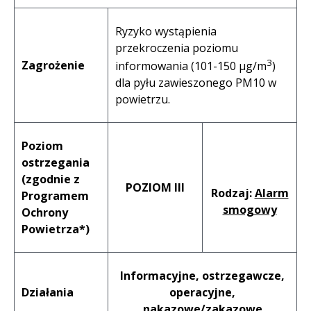
Ryzyko wystąpienia
przekroczenia poziomu
3
Zagrożenie
informowania (101-150 µg/m
)
dla pyłu zawieszonego PM10 w
powietrzu.
Poziom
ostrzegania
(zgodnie z
POZIOM III
Rodzaj:
Alarm
Programem
smogowy
Ochrony
Powietrza*)
Informacyjne, ostrzegawcze,
Działania
operacyjne,
nakazowe/zakazowe