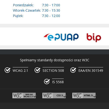
Poniedziałek:
7:30 - 17:00
Wtorek-Czwartek:
7:30 - 15:30
Piątek:
7:30 - 12:00
Spełniamy standardy dostępności oraz W3C
WCAG 2.1
SECTION 508
EAA/EN 301549
IS 5568