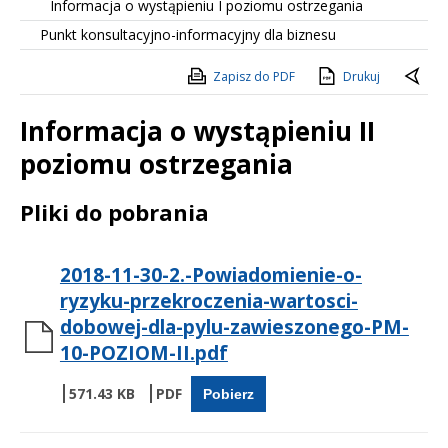
Informacja o wystąpieniu I poziomu ostrzegania
Punkt konsultacyjno-informacyjny dla biznesu
Zapisz do PDF
Drukuj
Informacja o wystąpieniu II
poziomu ostrzegania
Treść
Pliki do pobrania
2018-11-30-2.-Powiadomienie-o-
ryzyku-przekroczenia-wartosci-
dobowej-dla-pylu-zawieszonego-PM-
10-POZIOM-II.pdf
571.43 KB
Pobierz