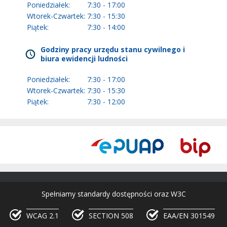
Poniedziałek:
7:30 - 17:00
Wtorek-Czwartek:
7:30 - 15:30
Piątek:
7:30 - 14:00
Godziny pracy urzędu stanu cywilnego i
biura ewidencji ludności
Poniedziałek:
7:30 - 17:00
Wtorek-Czwartek:
7:30 - 15:30
Piątek:
7:30 - 12:00
Spełniamy standardy dostępności oraz W3C
WCAG 2.1
SECTION 508
EAA/EN 301549