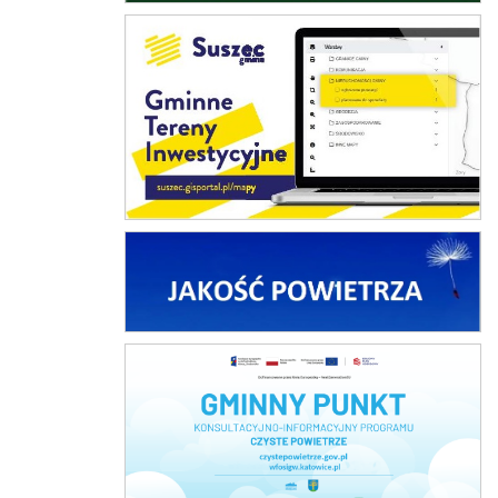
Gminne Tereny Inwestycyjne
Jakość powietrza
Czyste Powietrze