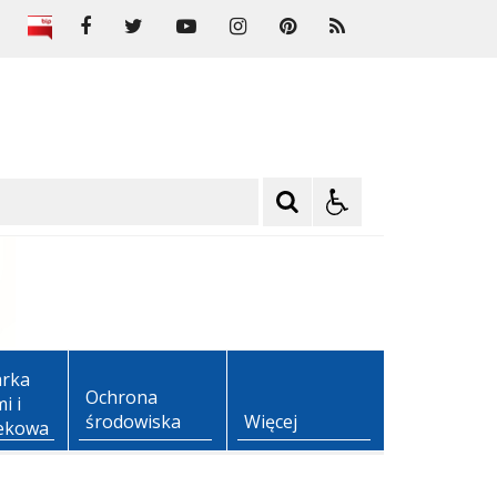
rka
Ochrona
i i
środowiska
Więcej
ekowa