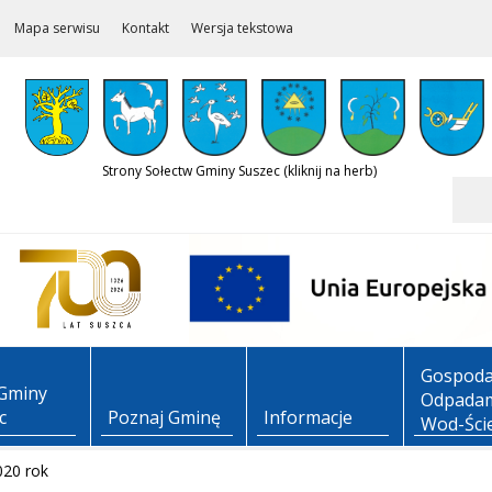
Mapa serwisu
Kontakt
Wersja tekstowa
Strony Sołectw Gminy Suszec (kliknij na herb)
Szukaj
Gospoda
Gminy
Odpadam
c
Poznaj Gminę
Informacje
Wod-Ści
020 rok