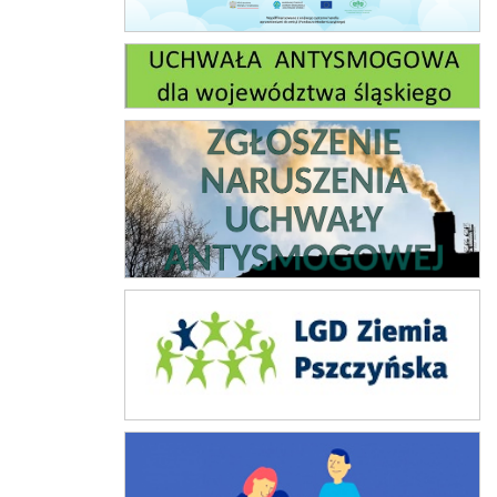
Uchwała antysmogowa
Zgłoszenie naruszeń ustawy antysmogowej
Lokalna grupa działania
Karta dużej rodziny