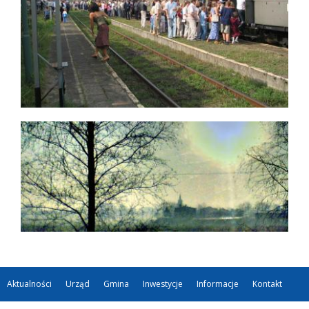
Aktualności
Urząd
Gmina
Inwestycje
Informacje
Kontakt