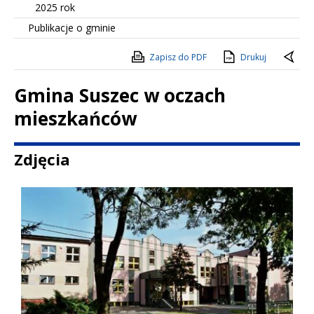
2025 rok
Publikacje o gminie
Zapisz do PDF
Drukuj
Gmina Suszec w oczach
mieszkańców
Treść
Zdjęcia