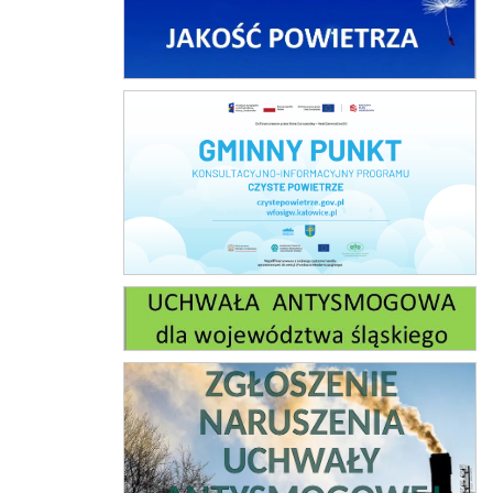
Czyste Powietrze
Uchwała antysmogowa
Zgłoszenie naruszeń ustawy antysmogowej