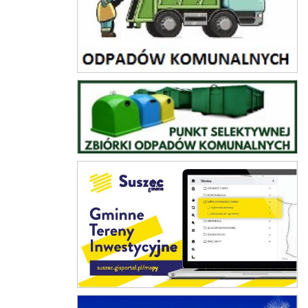
PSZOK
Gminne Tereny Inwestycyjne
Jakość powietrza