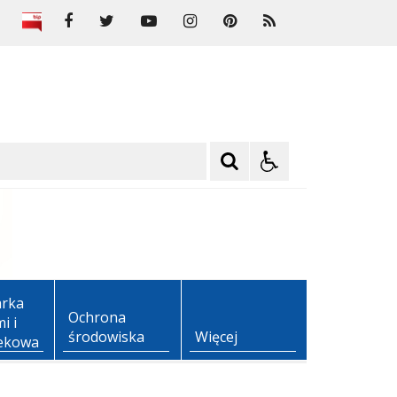
rka
Ochrona
i i
środowiska
Więcej
ekowa