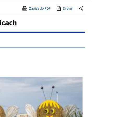
Zapisz do PDF
Drukuj
icach