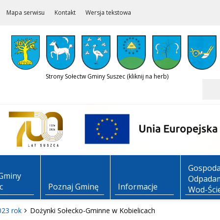
Mapa serwisu
Kontakt
Wersja tekstowa
Strony Sołectw Gminy Suszec (kliknij na herb)
Szukaj
Gospoda
Gminy
Odpadam
c
Poznaj Gminę
Informacje
Wod-Ści
023 rok
Dożynki Sołecko-Gminne w Kobielicach