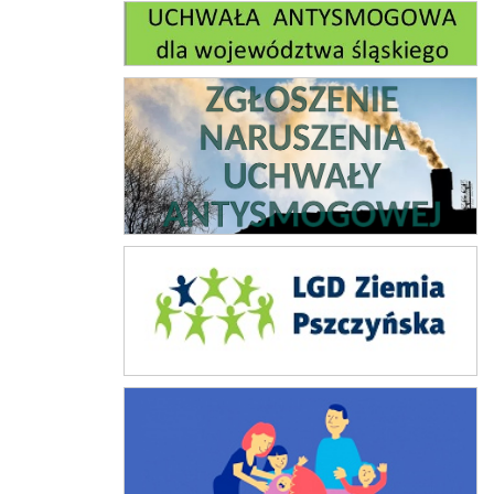
Uchwała antysmogowa
Zgłoszenie naruszeń ustawy antysmogowej
Lokalna grupa działania
Karta dużej rodziny