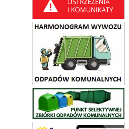
harmonogram wywozu odpadów komunalnych
PSZOK
Gminne Tereny Inwestycyjne