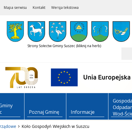
Mapa serwisu
Kontakt
Wersja tekstowa
Strony Sołectw Gminy Suszec (kliknij na herb)
Szukaj
Gospoda
Gminy
Odpadam
c
Poznaj Gminę
Informacje
Wod-Ści
arządowe
Koło Gospodyń Wiejskich w Suszcu