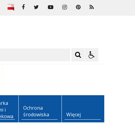
rka
Ochrona
i i
środowiska
Więcej
ekowa