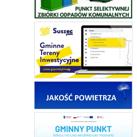
Gminne Tereny Inwestycyjne
Jakość powietrza
Czyste Powietrze