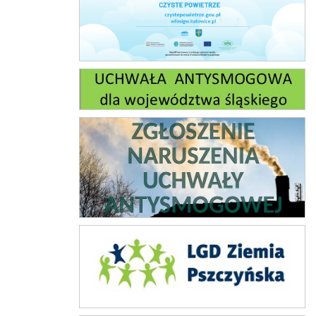
Uchwała antysmogowa
Zgłoszenie naruszeń ustawy antysmogowej
Lokalna grupa działania