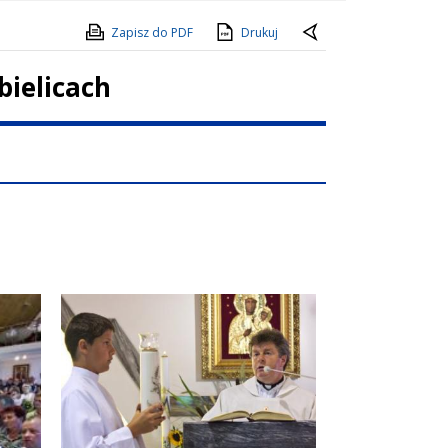
Zapisz do PDF
Drukuj
ielicach