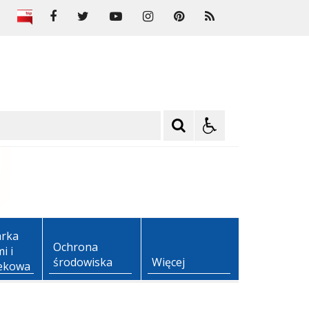
rka
Ochrona
i i
środowiska
Więcej
ekowa