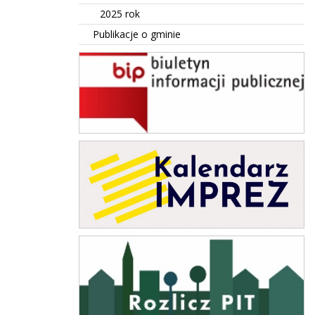
2025 rok
Publikacje o gminie
BIP Suszec
Kalendarz Imprez
rozlicz PIT w gminie Suszec