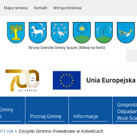
Mapa serwisu
Kontakt
Wersja tekstowa
Strony Sołectw Gminy Suszec (kliknij na herb)
Szukaj
Gospoda
Gminy
Odpadam
c
Poznaj Gminę
Informacje
Wod-Ści
011 rok
Dożynki Gminno-Powiatowe w Kobielicach