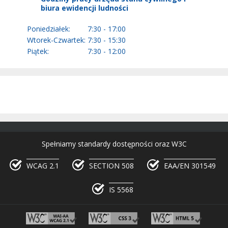
biura ewidencji ludności
Poniedziałek:
7:30 - 17:00
Wtorek-Czwartek:
7:30 - 15:30
Piątek:
7:30 - 12:00
Spełniamy standardy dostępności oraz W3C
WCAG 2.1
SECTION 508
EAA/EN 301549
IS 5568