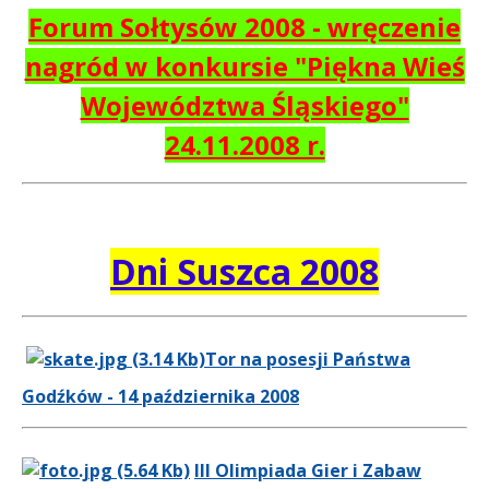
Forum Sołtysów 2008 - wręczenie
nagród w konkursie "Piękna Wieś
Województwa Śląskiego"
24.11.2008 r.
Dni Suszca 2008
Tor na posesji Państwa
Godźków - 14 października 2008
III Olimpiada Gier i Zabaw