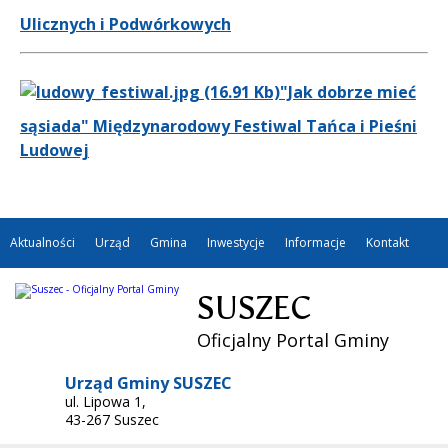
Ulicznych i Podwórkowych
"Jak dobrze mieć
sąsiada" Międzynarodowy Festiwal Tańca i Pieśni
Ludowej
Aktualności
Urząd
Gmina
Inwestycje
Informacje
Kontakt
SUSZEC
Oficjalny Portal Gminy
Urząd Gminy SUSZEC
ul. Lipowa 1,
43-267 Suszec