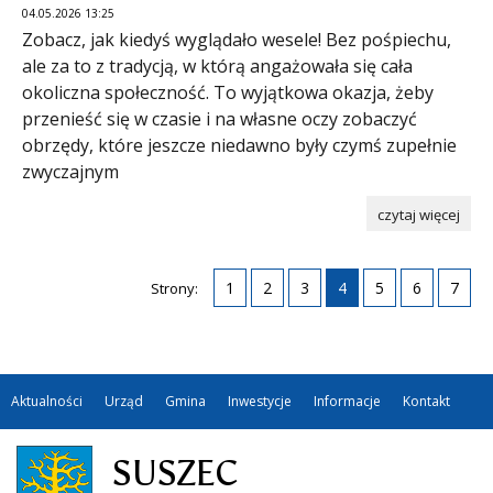
04.05.2026 13:25
Zobacz, jak kiedyś wyglądało wesele! Bez pośpiechu,
ale za to z tradycją, w którą angażowała się cała
okoliczna społeczność. To wyjątkowa okazja, żeby
przenieść się w czasie i na własne oczy zobaczyć
obrzędy, które jeszcze niedawno były czymś zupełnie
zwyczajnym
czytaj więcej
1
2
3
4
5
6
7
Strony:
Aktualności
Urząd
Gmina
Inwestycje
Informacje
Kontakt
SUSZEC