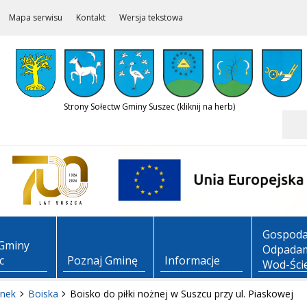
Mapa serwisu
Kontakt
Wersja tekstowa
Strony Sołectw Gminy Suszec (kliknij na herb)
Szukaj
Gospoda
Gminy
Odpadam
c
Poznaj Gminę
Informacje
Wod-Ści
nek
Boiska
Boisko do piłki nożnej w Suszcu przy ul. Piaskowej