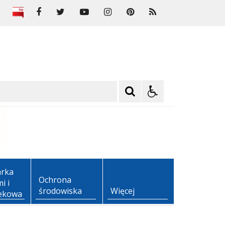
rka
Ochrona
i i
środowiska
Więcej
ekowa