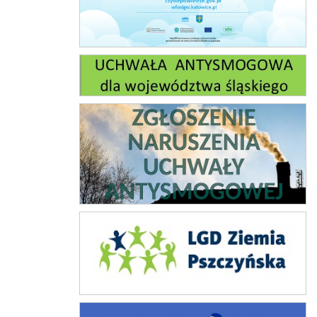
Uchwała antysmogowa
Zgłoszenie naruszeń ustawy antysmogowej
Lokalna grupa działania
Karta dużej rodziny