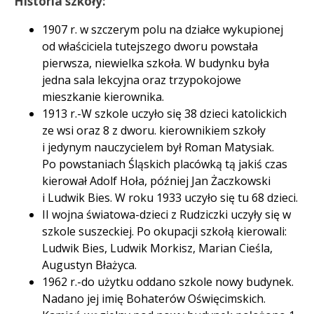
Historia szkoły:
1907 r. w szczerym polu na działce wykupionej
od właściciela tutejszego dworu powstała
pierwsza, niewielka szkoła. W budynku była
jedna sala lekcyjna oraz trzypokojowe
mieszkanie kierownika.
1913 r.-W szkole uczyło się 38 dzieci katolickich
ze wsi oraz 8 z dworu. kierownikiem szkoły
i jedynym nauczycielem był Roman Matysiak.
Po powstaniach Śląskich placówką tą jakiś czas
kierował Adolf Hoła, później Jan Żaczkowski
i Ludwik Bies. W roku 1933 uczyło się tu 68 dzieci.
II wojna światowa-dzieci z Rudziczki uczyły się w
szkole suszeckiej. Po okupacji szkołą kierowali:
Ludwik Bies, Ludwik Morkisz, Marian Cieśla,
Augustyn Błażyca.
1962 r.-do użytku oddano szkole nowy budynek.
Nadano jej imię Bohaterów Oświęcimskich.