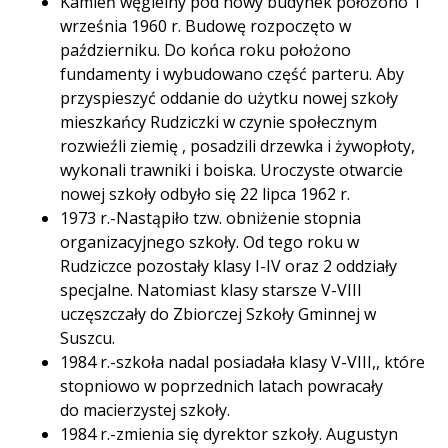
Kamień węgielny pod nowy budynek położono 1
września 1960 r. Budowę rozpoczęto w
październiku. Do końca roku położono
fundamenty i wybudowano część parteru. Aby
przyspieszyć oddanie do użytku nowej szkoły
mieszkańcy Rudziczki w czynie społecznym
rozwieźli ziemię , posadzili drzewka i żywopłoty,
wykonali trawniki i boiska. Uroczyste otwarcie
nowej szkoły odbyło się 22 lipca 1962 r.
1973 r.-Nastąpiło tzw. obniżenie stopnia
organizacyjnego szkoły. Od tego roku w
Rudziczce pozostały klasy I-IV oraz 2 oddziały
specjalne. Natomiast klasy starsze V-VIII
uczęszczały do Zbiorczej Szkoły Gminnej w
Suszcu.
1984 r.-szkoła nadal posiadała klasy V-VIII,, które
stopniowo w poprzednich latach powracały
do macierzystej szkoły.
1984 r.-zmienia się dyrektor szkoły. Augustyn