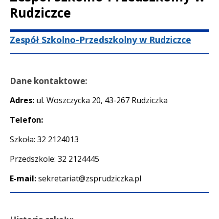
Rudziczce
Treść
Zespół Szkolno-Przedszkolny w Rudziczce
Dane kontaktowe:
Adres:
ul. Woszczycka 20, 43-267 Rudziczka
Telefon:
Szkoła: 32 2124013
Przedszkole: 32 2124445
E-mail:
sekretariat@zsprudziczka.pl