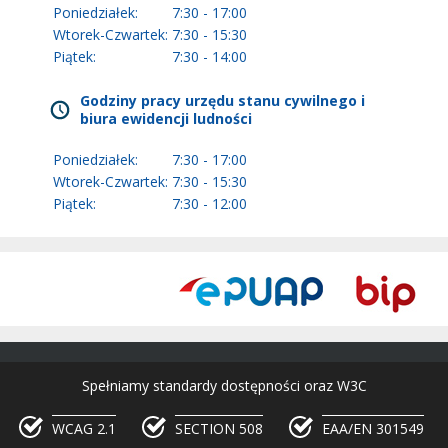
Poniedziałek:
7:30 - 17:00
Wtorek-Czwartek:
7:30 - 15:30
Piątek:
7:30 - 14:00
Godziny pracy urzędu stanu cywilnego i
biura ewidencji ludności
Poniedziałek:
7:30 - 17:00
Wtorek-Czwartek:
7:30 - 15:30
Piątek:
7:30 - 12:00
Spełniamy standardy dostępności oraz W3C
WCAG 2.1
SECTION 508
EAA/EN 301549