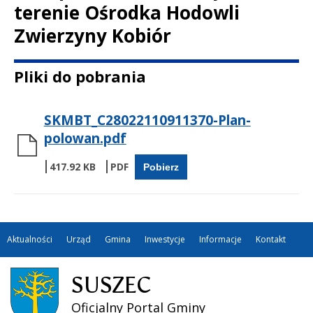
terenie Ośrodka Hodowli
Zwierzyny Kobiór
Treść
Pliki do pobrania
SKMBT_C28022110911370-Plan-
polowan.pdf
417.92 KB
Pobierz
Aktualności
Urząd
Gmina
Inwestycje
Informacje
Kontakt
SUSZEC
Oficjalny Portal Gminy