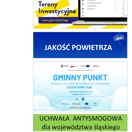
Jakość powietrza
Czyste Powietrze
Uchwała antysmogowa