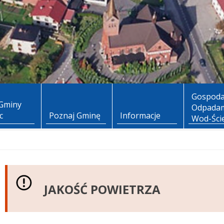
Gospoda
Gminy
Odpadam
c
Poznaj Gminę
Informacje
Wod-Ści
JAKOŚĆ POWIETRZA