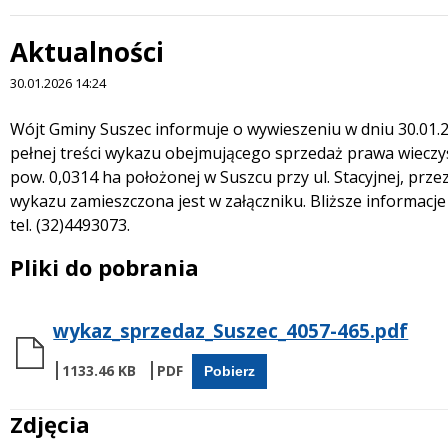
Aktualności
30.01.2026 14:24
Treść
Wójt Gminy Suszec informuje o wywieszeniu w dniu 30.01.20
pełnej treści wykazu obejmującego sprzedaż prawa wieczy
pow. 0,0314 ha położonej w Suszcu przy ul. Stacyjnej, prz
wykazu zamieszczona jest w załączniku. Bliższe informac
tel. (32)4493073.
Pliki do pobrania
wykaz_sprzedaz_Suszec_4057-465.pdf
1133.46 KB
Pobierz
Zdjęcia