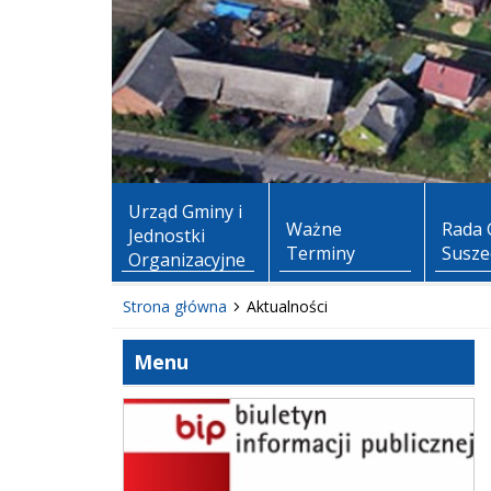
Urząd Gminy i
Ważne
Rada 
Jednostki
Terminy
Susze
Organizacyjne
Strona główna
Aktualności
Menu
BIP Suszec