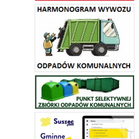
harmonogram wywozu odpadów komunalnych
PSZOK
Gminne Tereny Inwestycyjne