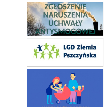
Zgłoszenie naruszeń ustawy antysmogowej
Lokalna grupa działania
Karta dużej rodziny