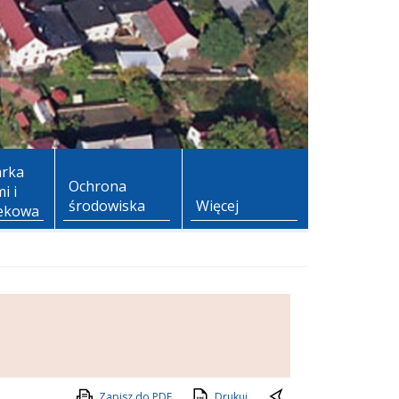
rka
Ochrona
i i
środowiska
Więcej
ekowa
Zapisz do PDF
Drukuj