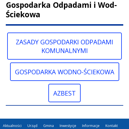
Gospodarka Odpadami i Wod-
Ściekowa
Treść
ZASADY GOSPODARKI ODPADAMI
KOMUNALNYMI
GOSPODARKA WODNO-ŚCIEKOWA
AZBEST
Aktualności
Urząd
Gmina
Inwestycje
Informacje
Kontakt