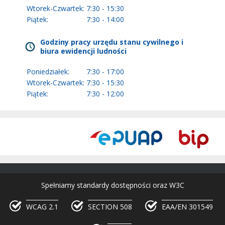
Wtorek-Czwartek:
7:30 - 15:30
Piątek:
7:30 - 14:00
Godziny pracy urzędu stanu cywilnego i
biura ewidencji ludności
Poniedziałek:
7:30 - 17:00
Wtorek-Czwartek:
7:30 - 15:30
Piątek:
7:30 - 12:00
Spełniamy standardy dostępności oraz W3C
WCAG 2.1
SECTION 508
EAA/EN 301549