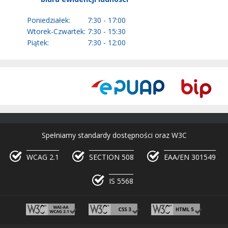
Poniedziałek:
7:30 - 17:00
Wtorek-Czwartek:
7:30 - 15:30
Piątek:
7:30 - 12:00
Spełniamy standardy dostępności oraz W3C
WCAG 2.1
SECTION 508
EAA/EN 301549
IS 5568