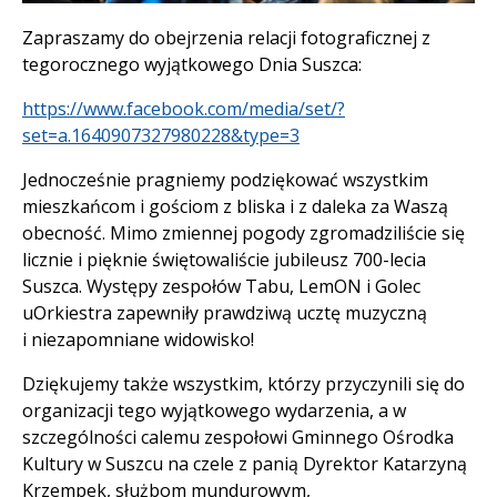
Treść
Zapraszamy do obejrzenia relacji fotograficznej z
tegorocznego wyjątkowego Dnia Suszca:
https://www.facebook.com/media/set/?
set=a.1640907327980228&type=3
Jednocześnie pragniemy podziękować wszystkim
mieszkańcom i gościom z bliska i z daleka za Waszą
obecność. Mimo zmiennej pogody zgromadziliście się
licznie i pięknie świętowaliście jubileusz 700-lecia
Suszca. Występy zespołów Tabu, LemON i Golec
uOrkiestra zapewniły prawdziwą ucztę muzyczną
i niezapomniane widowisko!
Dziękujemy także wszystkim, którzy przyczynili się do
organizacji tego wyjątkowego wydarzenia, a w
szczególności calemu zespołowi Gminnego Ośrodka
Kultury w Suszcu na czele z panią Dyrektor Katarzyną
Krzempek, służbom mundurowym,