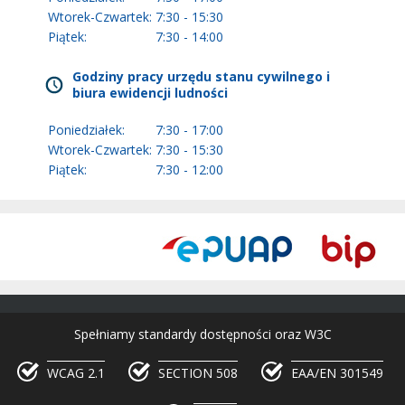
Wtorek-Czwartek:
7:30 - 15:30
Piątek:
7:30 - 14:00
Godziny pracy urzędu stanu cywilnego i
biura ewidencji ludności
Poniedziałek:
7:30 - 17:00
Wtorek-Czwartek:
7:30 - 15:30
Piątek:
7:30 - 12:00
Spełniamy standardy dostępności oraz W3C
WCAG 2.1
SECTION 508
EAA/EN 301549