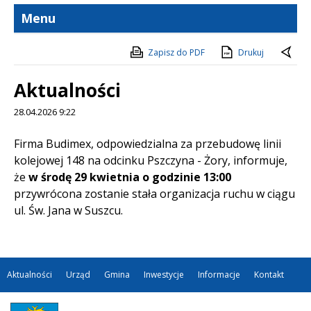
Menu
Zapisz do PDF
Drukuj
Aktualności
28.04.2026 9:22
Treść
Firma Budimex, odpowiedzialna za przebudowę linii
kolejowej 148 na odcinku Pszczyna - Żory, informuje,
że
w środę 29 kwietnia o godzinie 13:00
przywrócona zostanie stała organizacja ruchu w ciągu
ul. Św. Jana w Suszcu.
Aktualności
Urząd
Gmina
Inwestycje
Informacje
Kontakt