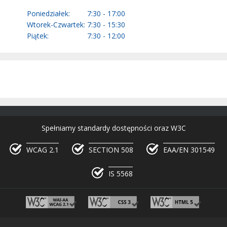
Poniedziałek:
7:30 - 17:00
Wtorek-Czwartek:
7:30 - 15:30
Piątek:
7:30 - 12:00
Spełniamy standardy dostępności oraz W3C
WCAG 2.1
SECTION 508
EAA/EN 301549
IS 5568