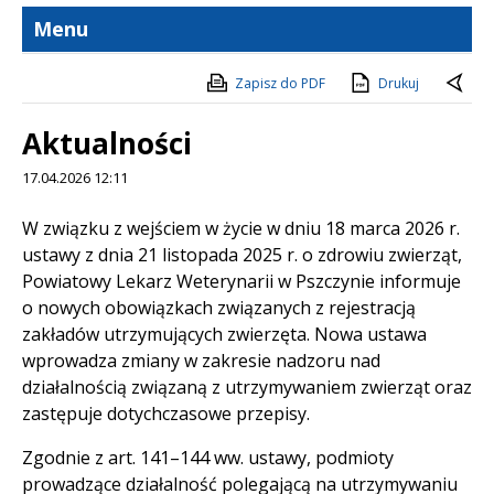
Menu
Zapisz do PDF
Drukuj
Aktualności
17.04.2026 12:11
Treść
W związku z wejściem w życie w dniu 18 marca 2026 r.
ustawy z dnia 21 listopada 2025 r. o zdrowiu zwierząt,
Powiatowy Lekarz Weterynarii w Pszczynie informuje
o nowych obowiązkach związanych z rejestracją
zakładów utrzymujących zwierzęta. Nowa ustawa
wprowadza zmiany w zakresie nadzoru nad
działalnością związaną z utrzymywaniem zwierząt oraz
zastępuje dotychczasowe przepisy.
Zgodnie z art. 141–144 ww. ustawy, podmioty
prowadzące działalność polegającą na utrzymywaniu