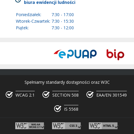
biura ewidencji ludności
Poniedziałek:
7:30 - 17:00
Wtorek-Czwartek:
7:30 - 15:30
Piątek:
7:30 - 12:00
Spełniamy standardy dostępności oraz W3C
WCAG 2.1
SECTION 508
EAA/EN 301549
IS 5568