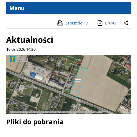
Menu
Zapisz do PDF
Drukuj
Aktualności
19.03.2026 14:30
Treść
Pliki do pobrania