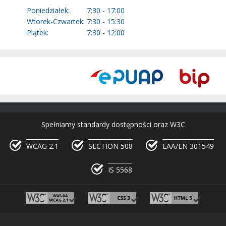
Poniedziałek:
7:30 - 17:00
Wtorek-Czwartek:
7:30 - 15:30
Piątek:
7:30 - 12:00
Spełniamy standardy dostępności oraz W3C
WCAG 2.1
SECTION 508
EAA/EN 301549
IS 5568