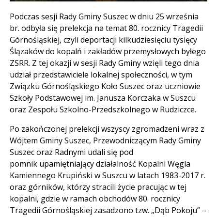
Treść
Podczas sesji Rady Gminy Suszec w dniu 25 września
br. odbyła się prelekcja na temat 80. rocznicy Tragedii
Górnośląskiej, czyli deportacji kilkudziesięciu tysięcy
Ślązaków do kopalń i zakładów przemysłowych byłego
ZSRR. Z tej okazji w sesji Rady Gminy wzięli tego dnia
udział przedstawiciele lokalnej społeczności, w tym
Związku Górnośląskiego Koło Suszec oraz uczniowie
Szkoły Podstawowej im. Janusza Korczaka w Suszcu
oraz Zespołu Szkolno-Przedszkolnego w Rudziczce.
Po zakończonej prelekcji wszyscy zgromadzeni wraz z
Wójtem Gminy Suszec, Przewodniczącym Rady Gminy
Suszec oraz Radnymi udali się pod
pomnik upamiętniający działalność Kopalni Węgla
Kamiennego Krupiński w Suszcu w latach 1983-2017 r.
oraz górników, którzy stracili życie pracując w tej
kopalni, gdzie w ramach obchodów 80. rocznicy
Tragedii Górnośląskiej zasadzono tzw. „Dąb Pokoju” –