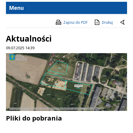
Menu
Zapisz do PDF
Drukuj
Aktualności
09.07.2025 14:39
Treść
Pliki do pobrania