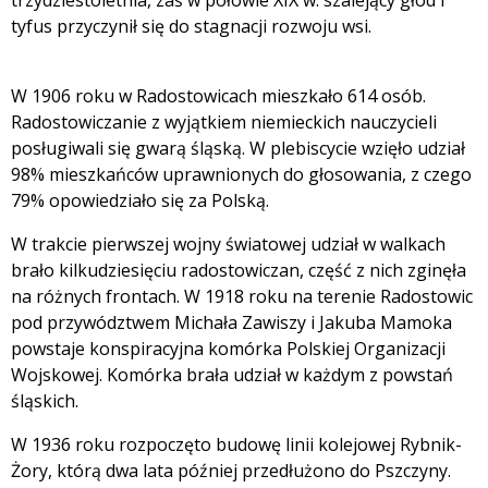
trzydziestoletnia, zaś w połowie XIX w. szalejący głód i
tyfus przyczynił się do stagnacji rozwoju wsi.
W 1906 roku w Radostowicach mieszkało 614 osób.
Radostowiczanie z wyjątkiem niemieckich nauczycieli
posługiwali się gwarą śląską. W plebiscycie wzięło udział
98% mieszkańców uprawnionych do głosowania, z czego
79% opowiedziało się za Polską.
W trakcie pierwszej wojny światowej udział w walkach
brało kilkudziesięciu radostowiczan, część z nich zginęła
na różnych frontach. W 1918 roku na terenie Radostowic
pod przywództwem Michała Zawiszy i Jakuba Mamoka
powstaje konspiracyjna komórka Polskiej Organizacji
Wojskowej. Komórka brała udział w każdym z powstań
śląskich.
W 1936 roku rozpoczęto budowę linii kolejowej Rybnik-
Żory, którą dwa lata później przedłużono do Pszczyny.