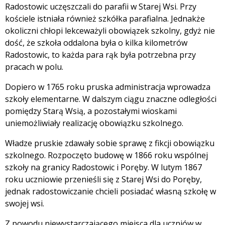
Radostowic uczęszczali do parafii w Starej Wsi. Przy
kościele istniała również szkółka parafialna. Jednakże
okoliczni chłopi lekceważyli obowiązek szkolny, gdyż nie
dość, że szkoła oddalona była o kilka kilometrów
Radostowic, to każda para rąk była potrzebna przy
pracach w polu.
Dopiero w 1765 roku pruska administracja wprowadza
szkoły elementarne. W dalszym ciągu znaczne odległości
pomiędzy Starą Wsią, a pozostałymi wioskami
uniemożliwiały realizację obowiązku szkolnego.
Władze pruskie zdawały sobie sprawę z fikcji obowiązku
szkolnego. Rozpoczęto budowę w 1866 roku wspólnej
szkoły na granicy Radostowic i Poręby. W lutym 1867
roku uczniowie przenieśli się z Starej Wsi do Poręby,
jednak radostowiczanie chcieli posiadać własną szkołę w
swojej wsi.
Z powodu niewystarczającego miejsca dla uczniów w