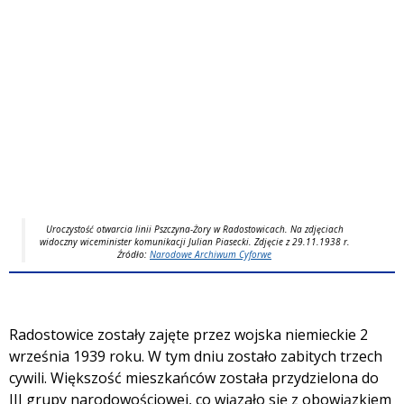
Uroczystość otwarcia linii Pszczyna-Żory w Radostowicach. Na zdjęciach
widoczny wiceminister komunikacji Julian Piasecki. Zdjęcie z 29.11.1938 r.
Źródło:
Narodowe Archiwum Cyforwe
Radostowice zostały zajęte przez wojska niemieckie 2
września 1939 roku. W tym dniu zostało zabitych trzech
cywili. Większość mieszkańców została przydzielona do
III grupy narodowościowej, co wiązało się z obowiązkiem